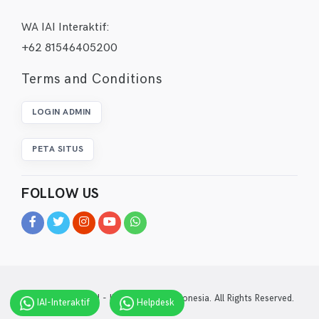
WA IAI Interaktif:
+62 81546405200
Terms and Conditions
LOGIN ADMIN
PETA SITUS
FOLLOW US
© 2022-2026 IAI - Ikatan Arsitek indonesia. All Rights Reserved.
IAI-Interaktif
Helpdesk