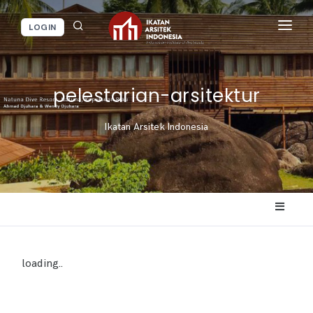
LOGIN
BERANDA
BERITA / KEGIATAN
pelestarian-arsitektur
LAYANAN IAI
Ikatan Arsitek Indonesia
INFORMASI
loading..